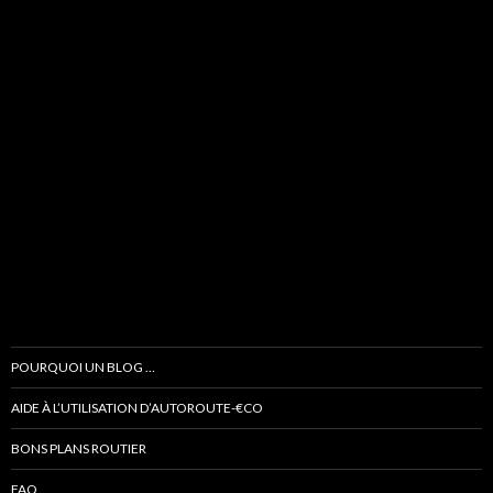
POURQUOI UN BLOG …
AIDE À L’UTILISATION D’AUTOROUTE-€CO
BONS PLANS ROUTIER
FAQ