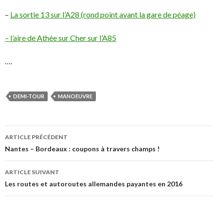
–
La sortie 13 sur l’A28 (rond point avant la gare de péage)
– l’aire de Athée sur Cher sur l’A85
….
DEMI-TOUR
MANOEUVRE
Navigation
ARTICLE PRÉCÉDENT
des
Nantes – Bordeaux : coupons à travers champs !
articles
ARTICLE SUIVANT
Les routes et autoroutes allemandes payantes en 2016