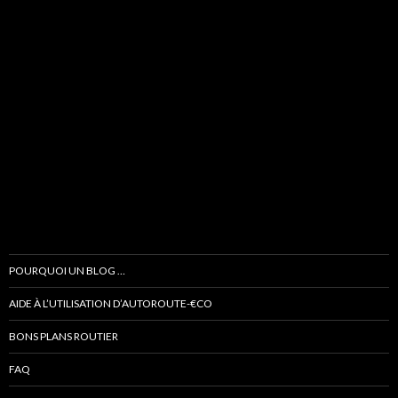
POURQUOI UN BLOG …
AIDE À L’UTILISATION D’AUTOROUTE-€CO
BONS PLANS ROUTIER
FAQ