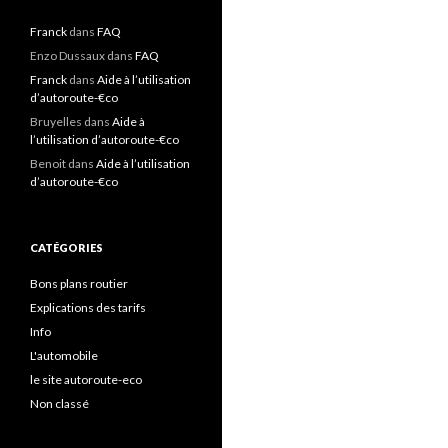
Franck
dans
FAQ
Enzo Dussaux
dans
FAQ
Franck
dans
Aide à l’utilisation
d’autoroute-€co
Bruyelles
dans
Aide à
l’utilisation d’autoroute-€co
Benoit
dans
Aide à l’utilisation
d’autoroute-€co
CATÉGORIES
Bons plans routier
Explications des tarifs
Info
L'automobile
le site autoroute-eco
Non classé