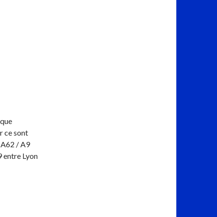
 que
r ce sont
e A62 / A9
9 entre Lyon