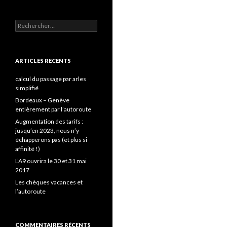
Rechercher :
ARTICLES RÉCENTS
calcul du passage par arles
simplifié
Bordeaux – Genève
entièrement par l’autoroute
Augmentation des tarifs :
jusqu’en 2023, nous n’y
échapperons pas (et plus si
affinité !)
L’A9 ouvrira le 30 et 31 mai
2017
Les chèques vacances et
l’autoroute
COMMENTAIRES RÉCENTS