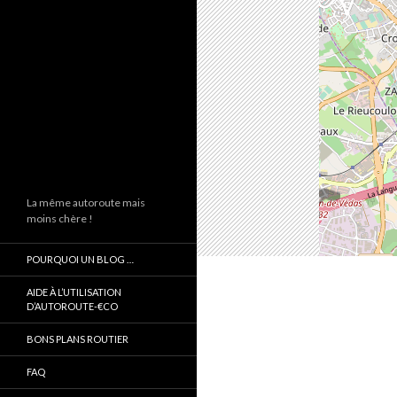
La même autoroute mais
moins chère !
POURQUOI UN BLOG …
AIDE À L’UTILISATION
D’AUTOROUTE-€CO
BONS PLANS ROUTIER
FAQ