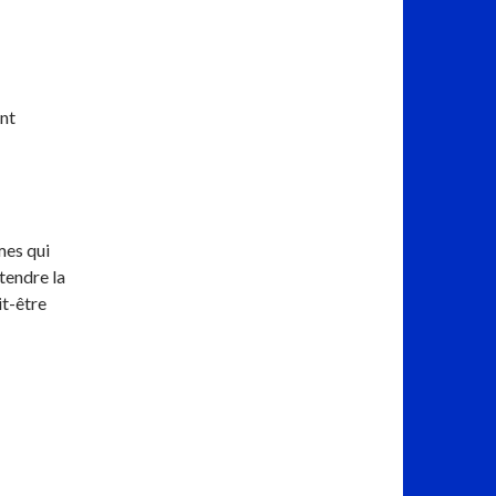
ent
mes qui
ttendre la
it-être