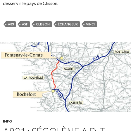
desservir le pays de Clisson.
A83
ASF
CLISSON
ÉCHANGEUR
VINCI
INFO