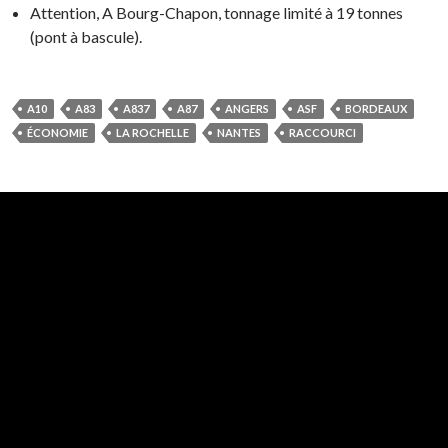
Attention, A Bourg-Chapon, tonnage limité à 19 tonnes
(pont à bascule).
A10
A83
A837
A87
ANGERS
ASF
BORDEAUX
ÉCONOMIE
LA ROCHELLE
NANTES
RACCOURCI