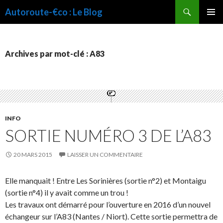
Recherche
Autoroute-€co : Le Blog
ALLER
MENU
AU
PRINCI
CONTENU
Archives par mot-clé : A83
INFO
SORTIE NUMÉRO 3 DE L’A83
20 MARS 2015
LAISSER UN COMMENTAIRE
Elle manquait ! Entre Les Sorinières (sortie n°2) et Montaigu
(sortie n°4) il y avait comme un trou !
Les travaux ont démarré pour l’ouverture en 2016 d’un nouvel
échangeur sur l’A83 (Nantes / Niort). Cette sortie permettra de