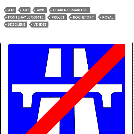
A10
A83
A831
CHARENTE-MARITIME
FONTENAY LE COMTE
PROJET
ROCHEFORT
ROYAL
SÉGOLÈNE
VENDÉE