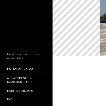
La même autoroute mais
moins chère !
POURQUOI UN BLOG …
AIDE À L’UTILISATION
D’AUTOROUTE-€CO
BONS PLANS ROUTIER
FAQ