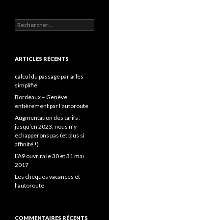
Rechercher :
ARTICLES RÉCENTS
calcul du passage par arles
simplifié
Bordeaux – Genève
entièrement par l’autoroute
Augmentation des tarifs :
jusqu’en 2023, nous n’y
échapperons pas (et plus si
affinité !)
L’A9 ouvrira le 30 et 31 mai
2017
Les chèques vacances et
l’autoroute
COMMENTAIRES RÉCENTS