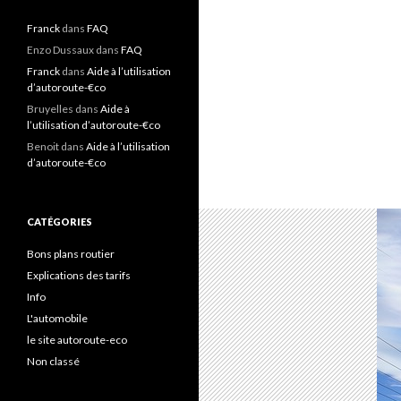
Franck
dans
FAQ
Enzo Dussaux
dans
FAQ
Franck
dans
Aide à l’utilisation
d’autoroute-€co
Bruyelles
dans
Aide à
l’utilisation d’autoroute-€co
Benoit
dans
Aide à l’utilisation
d’autoroute-€co
CATÉGORIES
Bons plans routier
Explications des tarifs
Info
L'automobile
le site autoroute-eco
Non classé