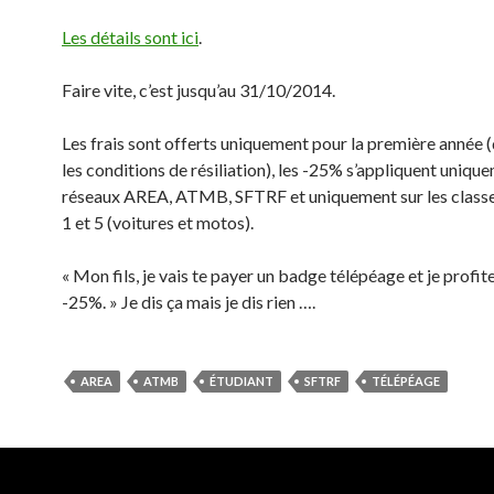
Les détails sont ici
.
Faire vite, c’est jusqu’au 31/10/2014.
Les frais sont offerts uniquement pour la première année 
les conditions de résiliation), les -25% s’appliquent uniqu
réseaux AREA, ATMB, SFTRF et uniquement sur les classes
1 et 5 (voitures et motos).
« Mon fils, je vais te payer un badge télépéage et je profite
-25%. » Je dis ça mais je dis rien ….
AREA
ATMB
ÉTUDIANT
SFTRF
TÉLÉPÉAGE