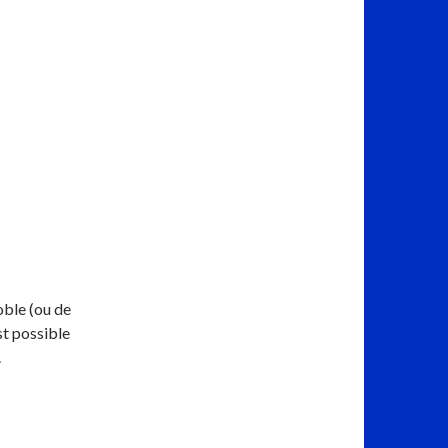
oble (ou de
st possible
.