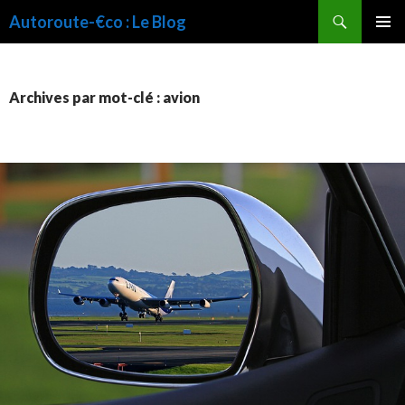
Recherche
Autoroute-€co : Le Blog
ALLER
MENU
AU
PRINCI
CONTENU
Archives par mot-clé : avion