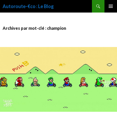
Recherche
Autoroute-€co : Le Blog
ALLER
MENU
AU
PRINCI
CONTENU
Archives par mot-clé : champion