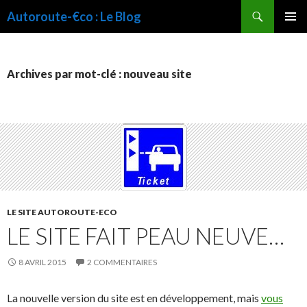
Recherche
Autoroute-€co : Le Blog
ALLER
MENU
AU
PRINCI
CONTENU
Archives par mot-clé : nouveau site
LE SITE AUTOROUTE-ECO
LE SITE FAIT PEAU NEUVE…
8 AVRIL 2015
2 COMMENTAIRES
La nouvelle version du site est en développement, mais
vous