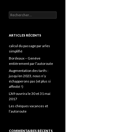
Rechercher :
ARTICLES RÉCENTS
calcul du passage par arles
simplifié
Bordeaux – Genève
entièrement par l’autoroute
Augmentation des tarifs :
jusqu’en 2023, nous n’y
échapperons pas (et plus si
affinité !)
L’A9 ouvrira le 30 et 31 mai
2017
Les chèques vacances et
l’autoroute
COMMENTAIRES RÉCENTS