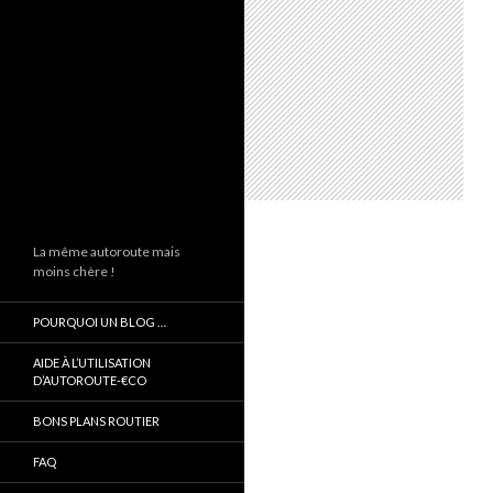
La même autoroute mais
moins chère !
POURQUOI UN BLOG …
AIDE À L’UTILISATION
D’AUTOROUTE-€CO
BONS PLANS ROUTIER
FAQ