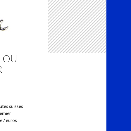
… OU
R
utes suisses
remier
e / euros