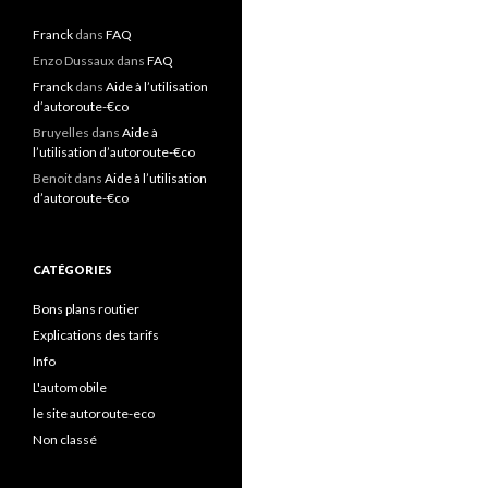
Franck
dans
FAQ
Enzo Dussaux
dans
FAQ
Franck
dans
Aide à l’utilisation
d’autoroute-€co
Bruyelles
dans
Aide à
l’utilisation d’autoroute-€co
Benoit
dans
Aide à l’utilisation
d’autoroute-€co
CATÉGORIES
Bons plans routier
Explications des tarifs
Info
L'automobile
le site autoroute-eco
Non classé