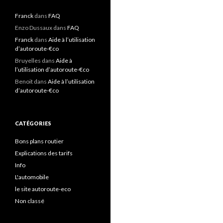
Franck
dans
FAQ
Enzo Dussaux
dans
FAQ
Franck
dans
Aide à l’utilisation
d’autoroute-€co
Bruyelles
dans
Aide à
l’utilisation d’autoroute-€co
Benoit
dans
Aide à l’utilisation
d’autoroute-€co
CATÉGORIES
Bons plans routier
Explications des tarifs
Info
L'automobile
le site autoroute-eco
Non classé