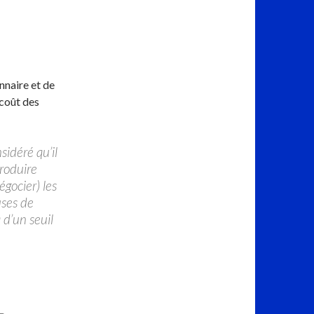
nnaire et de
 coût des
sidéré qu’il
produire
égocier) les
uses de
 d’un seuil