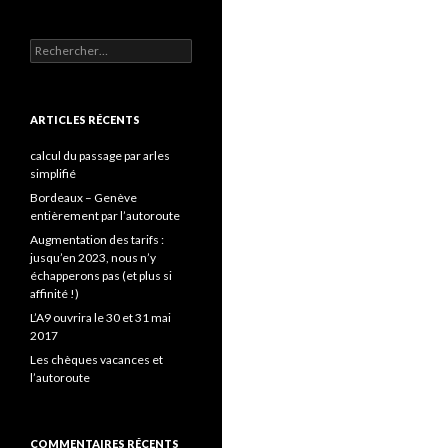
Rechercher :
ARTICLES RÉCENTS
calcul du passage par arles
simplifié
Bordeaux – Genève
entièrement par l’autoroute
Augmentation des tarifs :
jusqu’en 2023, nous n’y
échapperons pas (et plus si
affinité !)
L’A9 ouvrira le 30 et 31 mai
2017
Les chèques vacances et
l’autoroute
COMMENTAIRES RÉCENTS