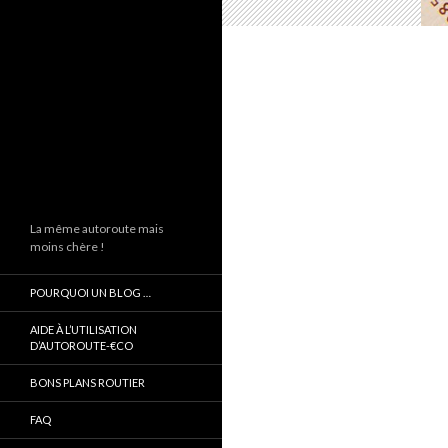
La même autoroute mais
moins chère !
POURQUOI UN BLOG …
AIDE À L’UTILISATION
D’AUTOROUTE-€CO
BONS PLANS ROUTIER
FAQ