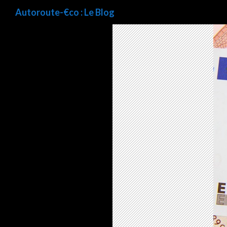
Recherche
Autoroute-€co : Le Blog