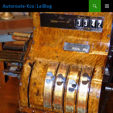
Recherche
Autoroute-€co : Le Blog
ALLER
MENU
AU
PRINCI
CONTENU