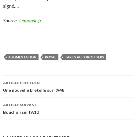
signé….
Source :
Lemonde.fr
AUGMENTATION
ROYAL
TARIFS AUTOROUTIERS
Navigation
ARTICLE PRÉCÉDENT
des
Une nouvelle bretelle sur l’A48
articles
ARTICLE SUIVANT
Bouchon sur l’A10