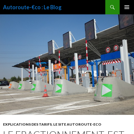
Recherche
Autoroute-€co : Le Blog
ALLER
MENU
AU
PRINCI
CONTENU
EXPLICATIONS DES TARIFS
,
LE SITE AUTOROUTE-ECO