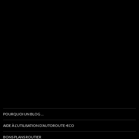
POURQUOI UN BLOG …
AIDE À L’UTILISATION D’AUTOROUTE-€CO
BONS PLANS ROUTIER