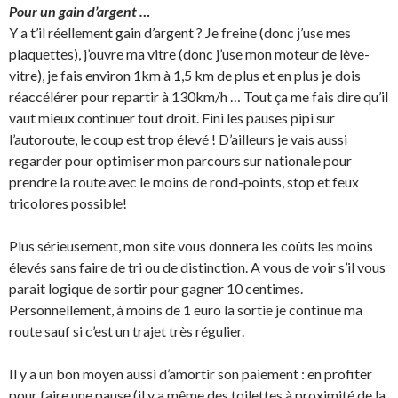
Pour un gain d’argent …
Y a t’il réellement gain d’argent ? Je freine (donc j’use mes
plaquettes), j’ouvre ma vitre (donc j’use mon moteur de lève-
vitre), je fais environ 1km à 1,5 km de plus et en plus je dois
réaccélérer pour repartir à 130km/h … Tout ça me fais dire qu’il
vaut mieux continuer tout droit. Fini les pauses pipi sur
l’autoroute, le coup est trop élevé ! D’ailleurs je vais aussi
regarder pour optimiser mon parcours sur nationale pour
prendre la route avec le moins de rond-points, stop et feux
tricolores possible!
Plus sérieusement, mon site vous donnera les coûts les moins
élevés sans faire de tri ou de distinction. A vous de voir s’il vous
parait logique de sortir pour gagner 10 centimes.
Personnellement, à moins de 1 euro la sortie je continue ma
route sauf si c’est un trajet très régulier.
Il y a un bon moyen aussi d’amortir son paiement : en profiter
pour faire une pause (il y a même des toilettes à proximité de la