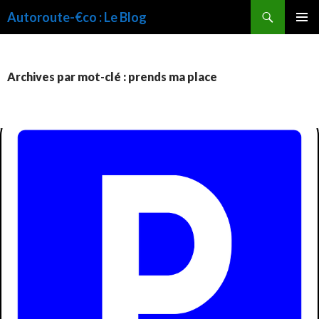
Recherche
Autoroute-€co : Le Blog
ALLER
MENU
AU
PRINCI
CONTENU
Archives par mot-clé : prends ma place