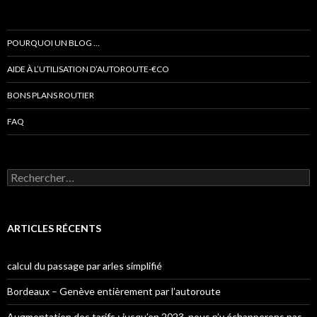
POURQUOI UN BLOG …
AIDE À L’UTILISATION D’AUTOROUTE-€CO
BONS PLANS ROUTIER
FAQ
Rechercher :
ARTICLES RÉCENTS
calcul du passage par arles simplifié
Bordeaux – Genève entièrement par l’autoroute
Augmentation des tarifs : jusqu’en 2023, nous n’y échapperons pas